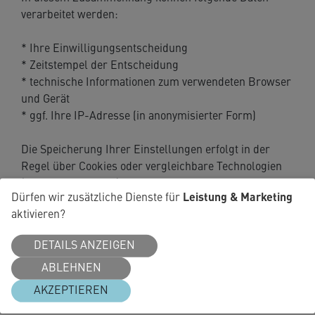
verarbeitet werden:
* Ihre Einwilligungsentscheidung
* Zeitstempel der Entscheidung
* technische Informationen zum verwendeten Browser
und Gerät
* ggf. Ihre IP-Adresse (in anonymisierter Form)
Die Speicherung Ihrer Einstellungen erfolgt in der
Regel über Cookies oder vergleichbare Technologien
(z. B. Local Storage) auf Ihrem Endgerät.
Leistung & Marketing
Dürfen wir zusätzliche Dienste für
aktivieren?
Der Einsatz von Consentfriend erfolgt zur Erfüllung
unserer rechtlichen Verpflichtung zur Einholung und
DETAILS ANZEIGEN
Dokumentation von Einwilligungen gemäß Art. 6 Abs. 1
ABLEHNEN
lit. c DSGVO sowie zur Wahrung unserer berechtigten
Interessen an einer rechtskonformen Einbindung von
AKZEPTIEREN
Drittanbietern gemäß Art. 6 Abs. 1 lit. f DSGVO.