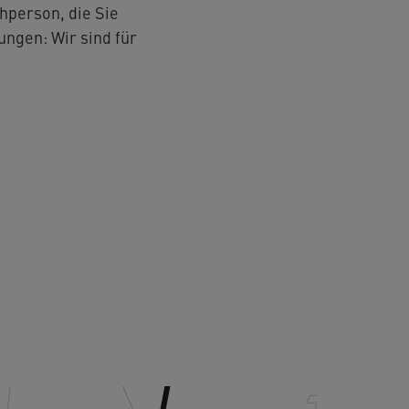
hperson, die Sie
ngen: Wir sind für
igheim-Bissingen
Freiberg am N
rstraße
Menzelstraße 17
71691 Freiberg am N
traße 13
ietigheim-Bissingen