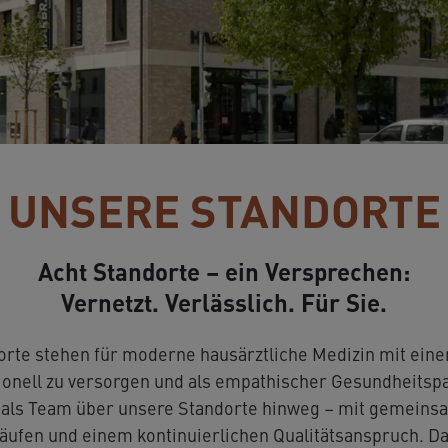
llen
Unsere Geschichte
Tätigkeitsbereiche
UNSERE STANDORTE
Acht Standorte – ein Versprechen:
Vernetzt. Verlässlich. Für Sie.
bestellen
Team
Benefits
rte stehen für moderne hausärztliche Medizin mit eine
onell zu versorgen und als empathischer Gesundheitspar
n als Team über unsere Standorte hinweg – mit gemeins
fen und einem kontinu­ier­lichen Qualitätsanspruch. Da