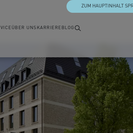
ZUM HAUPTINHALT SP
VICE
ÜBER UNS
KARRIERE
BLOG
nvereinbarung
Wofür wir stehen
Offene Stellen
tunde
Unsere Werte
Unser Team erzählt