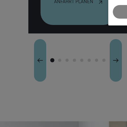
ANFAHRT PLANEN
Ästhetische Medizin
1
2
3
4
5
6
7
8