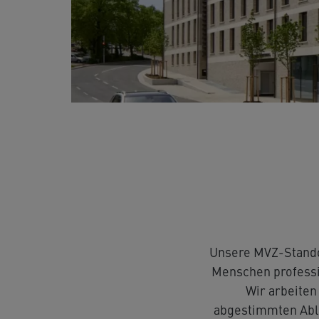
Bietigheim-Bissingen Hillerstraße
Kardiologie
Rezepte beste
Freiberg am Neckar
Psychotherapie
Überweisung 
Unsere MVZ-Stando
Menschen professi
Wir arbeite
abgestimmten Abläu