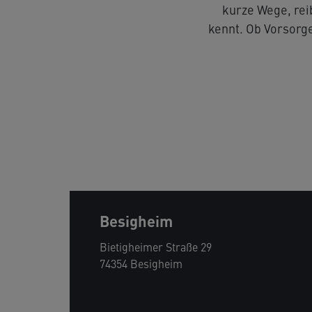
kurze Wege, rei
Ilsfeld-Auenstein
Schmerztherapie
Blutergebniss
kennt. Ob Vorsorg
Ilsfeld
Reisemedizin
FAQs
Besigheim
Ludwigsburg
Gewichtsberatung
Bietigheimer Straße 29
74354 Besigheim