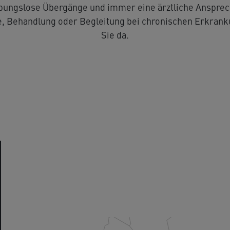
bungslose Über­gänge und immer eine ärztliche Ansprec
e abfragen
Leistungssport
Ausbildung
e, Behandlung oder Begleitung bei chronischen Erkranku
Sie da.
Praxisabgabe
Lehrpraxis der Universität Heidelberg
Bietigheim-Bissingen
Biet
Borsigstraße
Hille
Weiterbildung Allgemeinmedizin
Borsigstraße 6
Hillers
74321 Bietigheim-Bissingen
74321 B