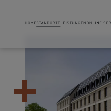
HOME
STANDORTE
LEISTUNGEN
ONLINE SER
Besigheim
Hausärztliche Versorgung
Online-Termi
Bietigheim-Bissingen Borsigstraße
Check-up und Vorsorge
Videosprechs