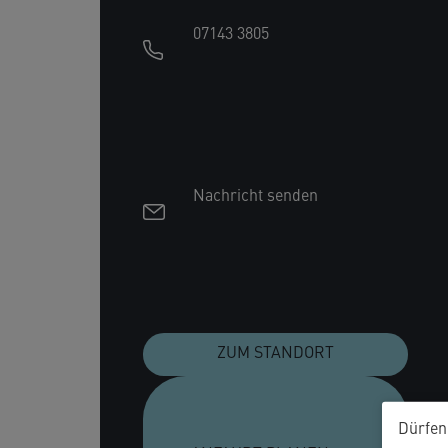
07143 3805
Meimsheim
Vitamin- und Vitalstofftherap
Nachricht senden
Eignungsuntersuchung
ZUM STANDORT
Beratung zur Patientenverf
Dürfen